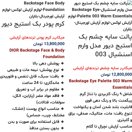
کرم پودر بک استیج دیور
پالت سایه چشم بک
میکاپ
,
کرم پودر
,
ترندهای آرایشی
13,800,000
تومان
استیج دیور مدل وارم
DIOR Backstage Face & Body
اسنشیال 003
Foundation
🔹 پوشش دهی بالا
میکاپ
,
سایه چشم
,
ترندهای آرایشی
🔹 نوع پوشش: نیمه ‌مات و طبیعی
12,800,000
تومان
🔹 بافت: سبک، قابل تنفس و فلوییدی
Backstage Eye Palette 003 Warm
🔹 ماندگاری: تا 24 ساعت
Essentials
🔹 مقاوم در برابر آب و تعریق
شامل ۹ رنگ کاربردی با تناژ گرم
🔹 فاقد مواد مضر (پارابن، الکل،
پیگمنت بالا و رنگ ‌دهی قوی
سولفات، فتالات)
قابلیت بلند شدن آسان و یکنواخت
🔹 مناسب انواع پوست (خشک،
تنوع بافت: مات، متالیک، صدفی، براق
مختلط، چرب، حساس)
و گلیتری
🔹 قابل استفاده برای صورت و بدن
مناسب آرایش نچرال تا گلام
🔹 بدون بستن منافذ