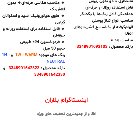
ماندگاری بالا و بدون ریزش
🔹 مناسب عکاسی حرفه‌ای🔹 بدون
قابل استفاده روزانه و حرفه‌ای
فلاش‌بک
هماهنگی کامل رنگ‌ها با یکدیگر
🔹 حاوی هیالورونیک اسید و اسکوالان
مناسب انواع تناژ پوستی
گیاهی
الهام‌گرفته از بک‌استیج فشن‌شوهای
🔹 قابل استفاده برای استفاده روزانه و
Dior
حرفه‌ای
مناسب هدیه
🔹 فرمولاسیون 94٪ طبیعی
بارکد محصول :
3348901693103
حجم 50 میل
رنگ های موجود
1W - WARM
و
1N -
NEUTRAL
بارکد محصول :
3348901642323
و
3348901642330
اینستاگرام بلاران
اطلاع از جدیدترین تخفیف های ویژه