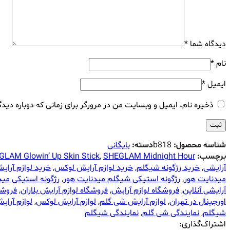
دیدگاه شما
*
نام
*
ایمیل
*
ذخیره نام، ایمیل و وبسایت من در مرورگر برای زمانی که دوباره دید
شناسه محصول:
b818
دسته:
بایگانی
برچسب:
SHEGLAM Midnight Hour
,
LAM Glowin’ Up Skin Stick
آرایشی
,
خرید رژگونه شیگلم
,
خرید لوازم آرایش لوکس
,
خرید لوازم آرای
میدنایت هور
,
رژگونه استیکی شیگلم میدنایت هور
,
رژگونه استیکی مید
آرایشی آنلاین
,
فروشگاه لوازم آرایش
,
فروشگاه لوازم آرایش بلاران
,
فروشگ
اورجینال در تهران
,
لوازم آرایش شی گلم
,
لوازم آرایش لوکس
,
لوازم آرای
شیگلم
,
نمایندگی شی گلم
,
نمایندگی شیگلم
اشتراک‌گذاری: