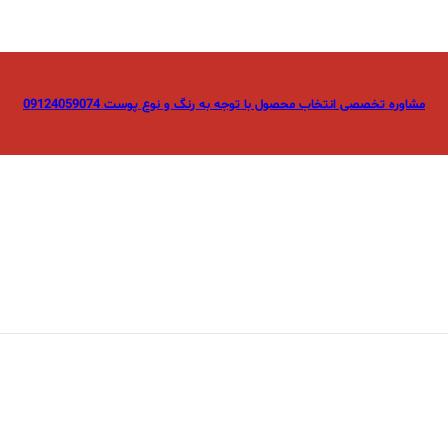
مشاوره تخصصی انتخاب محصول با توجه به رنگ و نوع پوست 09124059074