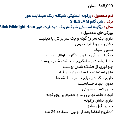
548,000
تومان
نام محصول :
رژگونه استیکی شیگلم رنگ میدنایت هور
برند :
شی گلم SHEGLAM
مدل :
رژگونه استیکی شیگلم رنگ میدنایت هور SHEGLAM Glowin’ Up Skin Stick Midnight Hour
ویژگی‌های محصول :
دارای یک سر رژ گونه و یک سر براش با کیفیت
بافتی نرم و لطیف کرمی
بسیار سبک
پیگمنت رنگی بالا و ماندگاری طولانی مدت
حفظ رطوبت و جلوگیری از خشک شدن پوست
جلوگیری از خشک شدن پوست
قابل استفاده برا مبتدی ترین افراد
دارای رنگبندی برای تمامی سلیقه ها
بدون ایجاد حساسیت
بدون تست حیوانی
ایجاد جلوه نهایی زیبا و حجیم بر روی گونه
دارای براش رژگونه
حجم: فول سایز
✅تاریخ انقضا بعد از اولین استفاده 24 ماه