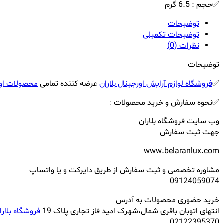
✅حجم : 6.5 گرم
توضیحات
توضیحات تکمیلی
نظرات (0)
توضیحات
✅
فروشگاه لوازم آرایش اورجینال بلاران
عرضه کننده تمامی
محصولات اور
✅نحوه سفارش و خرید محصولات :
وب سایت فروشگاه بلاران
جهت ثبت سفارش
www.belaranlux.com
مشاوره تخصصی و ثبت سفارش از طریق دایرکت و یا واتساپ
09124059074
خرید حضوری محصولات به آدرس
انتهای اتوبان باقری شمال،شهرک امید فاز تجاری پلاک 19
فروشگاه بلارا
02122395370