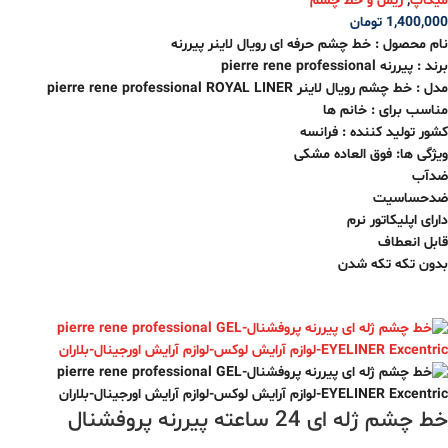
میکاپ
,
ریمل و خط چشم
1,400,000
تومان
نام محصول : خط چشم حرفه ای رویال لاینر پیررنه
برند : پیررنه pierre rene professional
مدل : خط چشم رویال لاینر pierre rene professional ROYAL LINER
مناسب برای : خانم ها
کشور تولید کننده : فرانسه
ویژگی ها: فوق العاده مشکی
ضدآب
ضدحساسیت
دارای اپلیکاتور نرم
قابل انعطاف
بدون تکه تکه شدن
خط چشم ژله ای 24 ساعته پیررنه پروفشنال