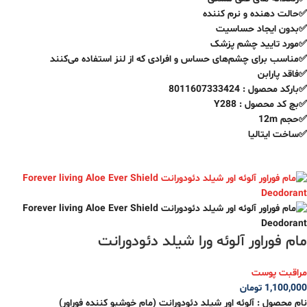
✅حالت دهنده و نرم کننده
✅بدون ایجاد حساسیت
✅مورد تایید چشم پزشک
✅مناسب برای چشم‌های حساس و افرادی که از لنز استفاده می‌کنند
✅فاقد پارابن
✅بارکد محصول : 8011607333424
✅بچ کد محصول : Y288
✅حجم 12m
✅ساخت ایتالیا
مام فوراور آلوئه ورا شیلد دئودورانت
مراقبت پوست
1,100,000
تومان
نام محصول : آلوئه اور شیلد دئودورانت (مام خوشبو کننده فوراور)