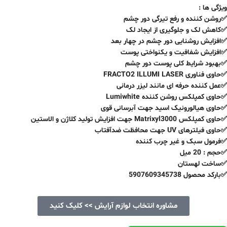
ویژگی ها :
✅روشن کننده و رفع تیرگی دور چشم
✅کاهش لک و جلوگیری از ایجاد لک
✅افزایش روشنایی دور چشم در چهار بعد
✅افزایش شفافیت و یکنواختی پوست
✅بهبود شرایط کلی پوست دور چشم
✅حاوی فناوری FRACTO2 ILLUMI LASER
✅عمل کننده حرفه ای مانند لیزر درمانی
✅حاوی کمپلکس روشن کننده Lumiwhite
✅حاوی هیالورونیک اسید جهت آبرسانی قوی
✅حاوی کمپلکس Matrixyl3000 جهت افزایش تولید کلاژن و الاستین
✅حاوی فیلترهای UV جهت محافظت ضدآفتاب
✅فرمول سبک و غیر چرب کننده
✅حجم : 20 میل
✅ساخت لهستان
✅بارکد محصول 5907609345738
مشاوره انتخاب لوازم آرایش >> کلیک کنید