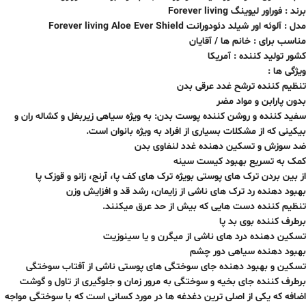
برند : فوراور لیوینگ Forever living
مدل : آلوئه اور شیلد دئودورانت Forever living Aloe Ever Shield
مناسب برای : خانم ها / آقایان
کشور تولید کننده : آمریکا
ویژگی ها :
تنظیم کننده ترشح غدد عرقی بدن
بدون پارابن و مواد مضر
سفید کننده و روشن کننده پوست بدن: به ویژه سیاهی زیربغل و کشاله ران و
بیکینی که از مشکلات بسیاری از افراد به ویژه بانوان است.
ضد سوزش و تسکین دهنده غدد لنفاوی بدن
کمک به تسریع بهبود کیست سینه
از بین بردن ترک های پوستی بویژه ترک های کف پا، آرنج، زانو و قوزک پا
بهبود دهنده رد ترک های ناشی از زایمان، رشد قد و افزایش وزن
تنظیم کننده دست هایی که بیش از حد عرق میکنند.
برطرف کننده بوی بد پا
تسکین دهنده درد های ناشی از میگرن و یا سینوزیت
بهبود دهنده سیاهی دور چشم
تسکین و بهبود دهنده جای سوختگی های پوستی ناشی از آفتاب سوختگی
برطرف کننده جای بخیه و سوختگی به مرور زمان و جلوگیری از تاول و گوشت
اضافه که یکی از اصلی ترین دغدغه ها در مورد کسانی است که با سوختگی مواجه