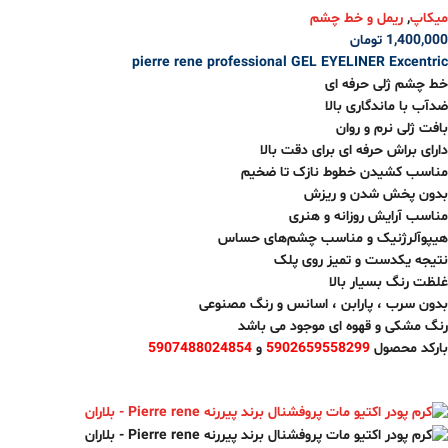
میکاپ
,
ریمل و خط چشم
1,400,000
تومان
pierre rene professional GEL EYELINER Excentric
خط چشم ژلی حرفه ای
ضدآب با ماندگاری بالا
بافت ژلی نرم و روان
دارای براش حرفه ای برای دقت بالا
مناسب کشیدن خطوط نازک تا ضخیم
بدون پخش شدن و ریزش
مناسب آرایش روزانه و هنری
هیپوآلرژنیک و مناسب چشم‌های حساس
نتیجه یکدست و تمیز روی پلک
غلظت رنگ بسیار بالا
بدون سرب ، پارابن ، اسانس و رنگ مصنوعی
رنگ مشکی و قهوه ای موجود می باشد
بارکد محصول
5902659558299
و
5907488024854