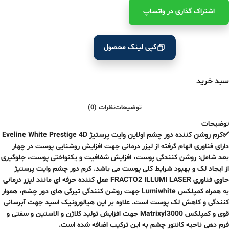
اشتراک ‌گذاری در واتساپ
کپی لینک محصول
سبد خرید
توضیحات
نظرات (0)
توضیحات
✅کرم روشن کننده دور چشم اولاین وایت پرستیژ Eveline White Prestige 4D
دارای فناوری الهام گرفته از لیزر درمانی جهت افزایش روشنایی پوست در چهار
بعد شامل: روشن کنندگی پوست، افزایش شفافیت و یکنواختی پوست، جلوگیری
از ایجاد لک و بهبود شرایط کلی پوست می باشد. کرم دور چشم وایت پرستیژ
حاوی فناوری FRACTO2 ILLUMI LASER عمل کننده حرفه ای مانند لیزر درمانی
به همراه کمپلکس Lumiwhite جهت روشن کنندگی تیرگی های دور چشم، هموار
کنندگی و کاهش لک پوست است. علاوه بر این هیالورونیک اسید جهت آبرسانی
قوی و کمپلکس Matrixyl3000 جهت افزایش تولید کلاژن و الاستین و سفتی و
فرم دهی ناحیه کانتور چشم به این ترکیب اضافه شده است.