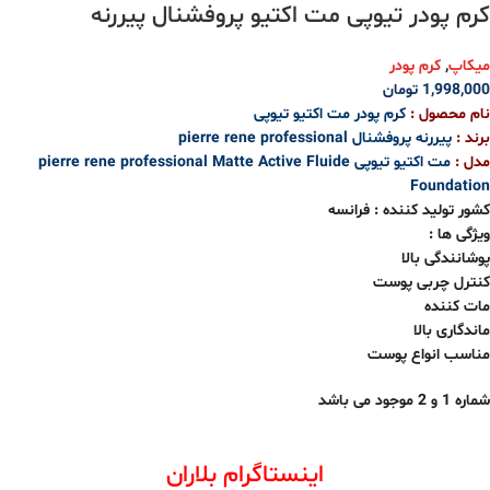
کرم پودر تیوپی مت اکتیو پروفشنال پیررنه
میکاپ
,
کرم پودر
1,998,000
تومان
نام محصول :
کرم پودر مت اکتیو تیوپی
برند :
پیررنه پروفشنال pierre rene professional
مدل :
مت اکتیو تیوپی pierre rene professional Matte Active Fluide
Foundation
کشور تولید کننده : فرانسه
ویژگی ها :
پوشانندگی بالا
کنترل چربی پوست
مات کننده
ماندگاری بالا
مناسب انواع پوست
شماره 1 و
2
موجود می باشد
اینستاگرام بلاران