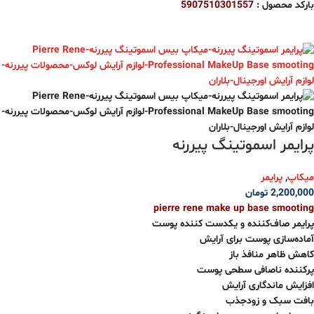
بارکد محصول :
5907510301557
پرایمر اسموتینگ پیررنه
میکاپ
,
پرایمر
2,200,000
تومان
pierre rene make up base smooting
پرایمر صاف‌کننده و یکدست کننده پوست
آماده‌سازی پوست برای آرایش
کاهش ظاهر منافذ باز
پرکننده ناصافی‌ سطحی پوست
افزایش ماندگاری آرایش
بافت سبک و زودجذب