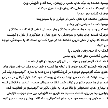
بهبود دهنده رد ترک های ناشی از زایمان، رشد قد و افزایش وزن
تنظیم کننده دست هایی که بیش از حد عرق میکنند.
برطرف کننده بوی بد پا
تسکین دهنده درد های ناشی از میگرن و یا سینوزیت
بهبود دهنده سیاهی دور چشم
تسکین و بهبود دهنده جای سوختگی های پوستی ناشی از آفتاب سوختگی
برطرف کننده جای بخیه و سوختگی به مرور زمان و جلوگیری از تاول و گوشت
اضافه که یکی از اصلی ترین دغدغه ها در مورد کسانی است که با سوختگی مواجه
می شوند.
کمک به از بین رفتن واریس پا
بدون گذاشتن جای لکه روی لباس
فاقد نمک آلومینیوم و مواد سرطان زای موجود در انواع مام ها
این مام خوشبو کننده حاوی ژل آلوئه ورا است و خطرات و مضرات ضد عرق های
حاوی نمک آلومینیم موجود در فروشگاهها و داروخانه را ندارد، آلومینیوم یک فلز
سمی خطرناک است که می تواند به داخل پوست نفوذ کند. قرار گرفتن در معرض
ضد عرق ها بطور دائم می تواند خطر ابتلا به سرطان سینه، آلزایمر و ناتوانی کلیه
و بیماری های استخوانی را بالا ببرد. به دلیل تاثیرات آلومینیم بر فعالیت غده
پاراتیروئید بر روی غلظت کلسیم به طوری که افزایش این سم موجب افزایش
کلسیم خون و به نوبه خود درد های استخوانی، مشکلات روانی و پوست می شود.