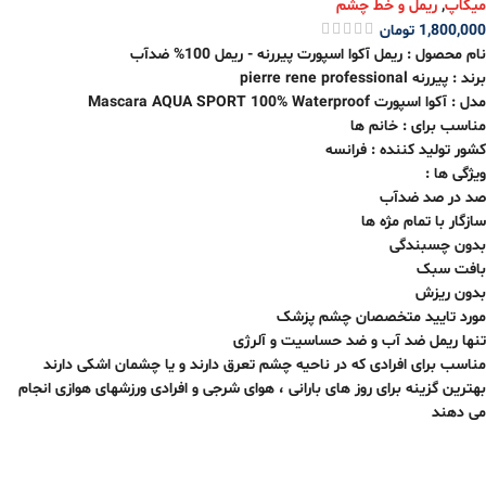
میکاپ
,
ریمل و خط چشم
1,800,000
تومان
نام محصول : ریمل آکوا اسپورت پیررنه - ریمل 100% ضدآب
برند : پیررنه pierre rene professional
مدل : آکوا اسپورت Mascara AQUA SPORT 100% Waterproof
مناسب برای : خانم ها
کشور تولید کننده : فرانسه
ویژگی ها :
صد در صد ضدآب
سازگار با تمام مژه ها
بدون چسبندگی
بافت سبک
بدون ریزش
مورد تایید متخصصان چشم پزشک
تنها ریمل ضد آب و ضد حساسیت و آلرژی
مناسب برای افرادی که در ناحیه چشم تعرق دارند و یا چشمان اشکی دارند
بهترین گزینه برای روز های بارانی ، هوای شرجی و افرادی ورزشهای هوازی انجام
می دهند