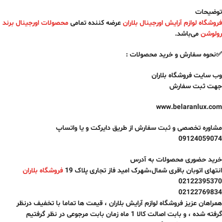
توضیحات
فروشگاه لوازم آرایش اورجینال بلاران
عرضه کننده تمامی
محصولات اورجینال برند
رولوشن
می‌باشد.
✅نحوه سفارش و خرید محصولات :
وب سایت فروشگاه بلاران
جهت ثبت سفارش
www.belaranlux.com
مشاوره تخصصی و ثبت سفارش از طریق دایرکت و یا واتساپ
09124059074
خرید حضوری محصولات به آدرس
انتهای اتوبان باقری شمال،شهرک امید فاز تجاری پلاک 19
فروشگاه بلاران
02122395370
02122769834
همراهان عزیز فروشگاه لوازم آرایش بلاران ، قیمت ها تماما با تخفیف درنظر
گرفته شده ، و بابت اصالت کالا
1 ماه
زمان بابت مرجوعی در نظر گرفتیم