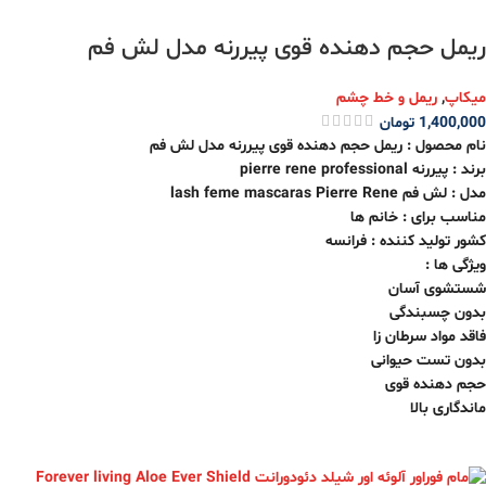
ریمل حجم دهنده قوی پیررنه مدل لش فم
میکاپ
,
ریمل و خط چشم
1,400,000
تومان
نام محصول : ریمل حجم دهنده قوی پیررنه مدل لش فم
برند : پیررنه pierre rene professional
مدل : لش فم lash feme mascaras Pierre Rene
مناسب برای : خانم ها
کشور تولید کننده : فرانسه
ویژگی ها :
شستشوی آسان
بدون چسبندگی
فاقد مواد سرطان زا
بدون تست حیوانی
حجم دهنده قوی
ماندگاری بالا