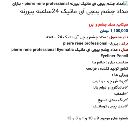
مداد چشم پیچی آی ماتیک 24ساعته پیررنه
میکاپ
,
مداد چشم و ابرو
1,100,000
تومان
نام محصول :
مداد چشم پیچی آی ماتیک 24 ساعته
برند :
پیررنه pierre rene professional
مدل :
مداد چشم پیچی آی ماتیک pierre rene professional Eyematic
Eyeliner Pencil
مناسب برای : خانم ها
کشور تولید کننده : فرانسه
ویژگی ها :
✅پوشش چرب و کرمی
✅ماندگاری و دوام بالا
✅ضدآب
✅رنگ بندی متنوع
✅مدل پیچی اتوماتیک
شماره های موجود 9 و 10 و 1 و 8 و 13