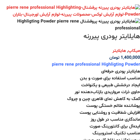
هایلایتر پودری پیررنه
میکاپ
,
هایلایتر
1,400,000
تومان
pierre rene professional Highligting Powder
هایلایتر پودری حرفه‌ای
مناسب استفاده برای صورت و بدن
ایجاد درخشش طبیعی و یکنواخت
حاوی ذرات مرواریدی بازتاب‌دهنده نور
کمک به کاهش نمای ظاهری چین و چروک
پوشاننده علائم خستگی پوست
افزایش شفافیت و روشنایی پوست
ماندگاری مناسب در طول روز
ایده‌آل برای کانتورینگ صورت
مناسب تکنیک استروبینگ