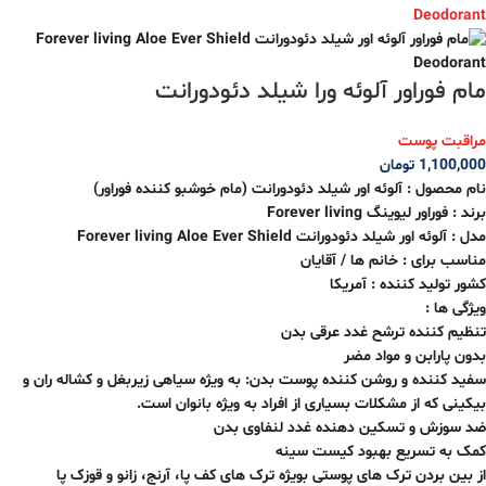
مام فوراور آلوئه ورا شیلد دئودورانت
مراقبت پوست
1,100,000
تومان
نام محصول : آلوئه اور شیلد دئودورانت (مام خوشبو کننده فوراور)
برند : فوراور لیوینگ Forever living
مدل : آلوئه اور شیلد دئودورانت Forever living Aloe Ever Shield
مناسب برای : خانم ها / آقایان
کشور تولید کننده : آمریکا
ویژگی ها :
تنظیم کننده ترشح غدد عرقی بدن
بدون پارابن و مواد مضر
سفید کننده و روشن کننده پوست بدن: به ویژه سیاهی زیربغل و کشاله ران و
بیکینی که از مشکلات بسیاری از افراد به ویژه بانوان است.
ضد سوزش و تسکین دهنده غدد لنفاوی بدن
کمک به تسریع بهبود کیست سینه
از بین بردن ترک های پوستی بویژه ترک های کف پا، آرنج، زانو و قوزک پا