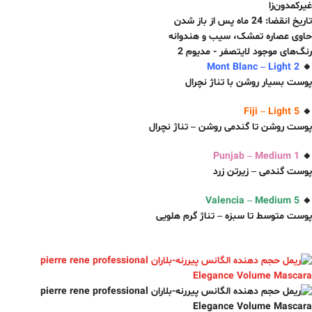
غیرکمدون‌زا
تاریخ انقضا: 24 ماه پس از باز شدن
حاوی عصاره تمشک، سیب و هندوانه
رنگ‌های موجود لایتصفر - مدیوم 2
Mont Blanc – Light 2
🔸
پوست بسیار روشن با تناژ نچرال
Fiji – Light 5
🔸
پوست روشن تا گندمی روشن – تناژ نچرال
Punjab – Medium 1
🔸
پوست گندمی – زیرتن زرد
Valencia – Medium 5
🔸
پوست متوسط تا سبزه – تناژ گر‌م هلویی