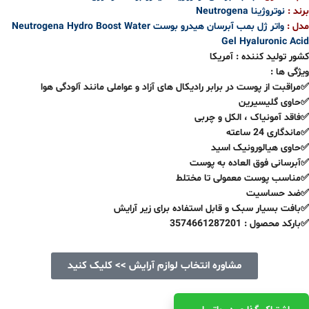
برند :
نوتروژینا Neutrogena
مدل :
واتر ژل بمب آبرسان هیدرو بوست Neutrogena Hydro Boost Water
Gel Hyaluronic Acid
کشور تولید کننده : آمریکا
ویژگی ها :
✅مراقبت از پوست در برابر رادیکال های آزاد و عواملی مانند آلودگی هوا
✅حاوی گلیسیرین
✅فاقد آمونیاک ، الکل و چربی
✅ماندگاری 24 ساعته
✅حاوی هیالورونیک اسید
✅آبرسانی فوق العاده به پوست
✅مناسب پوست معمولی تا مختلط
✅ضد حساسیت
✅بافت بسیار سبک و قابل استفاده برای زیر آرایش
✅بارکد محصول : 3574661287201
مشاوره انتخاب لوازم آرایش >> کلیک کنید