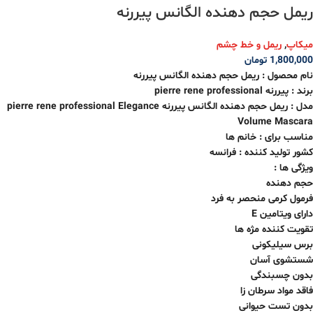
ریمل حجم دهنده الگانس پیررنه
میکاپ
,
ریمل و خط چشم
1,800,000
تومان
نام محصول :
ریمل حجم دهنده الگانس پیررنه
برند : پیررنه pierre rene professional
مدل :
ریمل حجم دهنده الگانس پیررنه
pierre rene professional Elegance
Volume Mascara
مناسب برای : خانم ها
کشور تولید کننده : فرانسه
ویژگی ها :
حجم دهنده
فرمول کرمی منحصر به فرد
دارای ویتامین E
تقویت کننده مژه ها
برس سیلیکونی
شستشوی آسان
بدون چسبندگی
فاقد مواد سرطان زا
بدون تست حیوانی