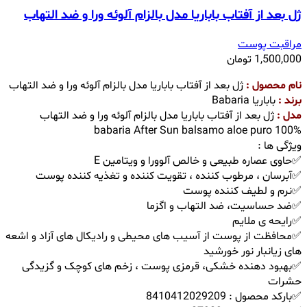
ژل بعد از آفتاب باباریا مدل بالزام آلوئه ورا و ضد التهاب
مراقبت پوست
1,500,000
تومان
نام محصول :
ژل بعد از آفتاب باباریا مدل بالزام آلوئه ورا و ضد التهاب
برند :
باباریا Babaria
مدل :
ژل بعد از آفتاب باباریا مدل بالزام آلوئه ورا و ضد التهاب
babaria After Sun balsamo aloe puro 100%
ویژگی ها :
✅حاوی عصاره طبیعی و خالص آلوورا و ویتامین E
✅آبرسان ، مرطوب کننده ، تقویت کننده و تغذیه کننده پوست
✅نرم و لطیف کننده پوست
✅ضد حساسیت، ضد التهاب و اگزما
✅رایحه ی ملایم
✅محافظت از پوست از آسیب های محیطی و رادیکال های آزاد و اشعه
های زیانبار نور خورشید
✅بهبود دهنده خشکی، قرمزی پوست ، زخم های کوچک و گزیدگی
حشرات
✅بارکد محصول : 8410412029209