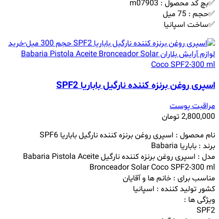
✅بچ کد محصول : m07903
✅حجم : 75 میل
✅ساخت اسپانیا
اسپری روغن برنزه کننده نارگیل باباریا SPF2
مراقبت پوست
2,800,000
تومان
نام محصول :
اسپری روغن برنزه کننده نارگیل باباریا SPF6
برند : باباریا Babaria
مدل :
اسپری روغن برنزه کننده نارگیل
Babaria Pistola Aceite
Bronceador Solar Coco SPF2-300 ml
مناسب برای : خانم ها و آقایان
کشور تولید کننده : اسپانیا
ویژگی ها :
SPF2