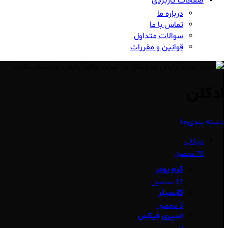
صفحات کاربردی
درباره ما
تماس با ما
سوالات متداول
قوانین و مقررات
ادکلن
دسته بندی‌ها
میکاپ
70 محصول
کرم پودر
12 محصول
کانسیلر
3 محصول
اسپری فیکس