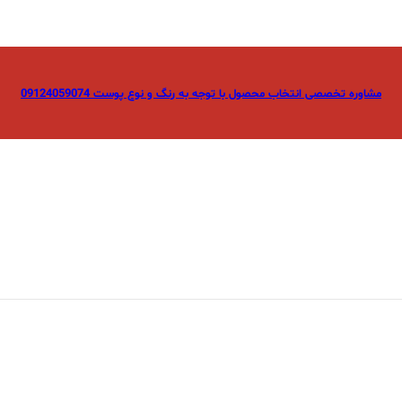
مشاوره تخصصی انتخاب محصول با توجه به رنگ و نوع پوست 09124059074