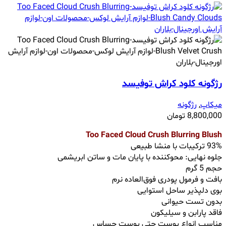
رژگونه کلود کراش توفیسد
میکاپ
,
رژگونه
8,800,000
تومان
Too Faced Cloud Crush Blurring Blush
93% ترکیبات با منشا طبیعی
جلوه نهایی: محوکننده با پایان مات و ساتن ابریشمی
حجم 5 گرم
بافت و فرمول پودری فوق‌العاده نرم
بوی دلپذیر ساحل استوایی
بدون تست حیوانی
فاقد پارابن و سیلیکون
مناسب انواع پوست حتی پوست حساس