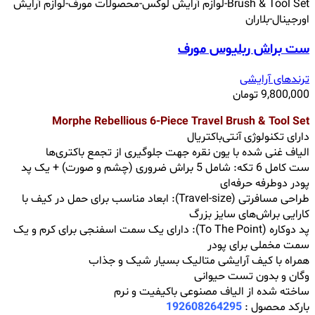
ست براش ربلیوس مورف
ترندهای آرایشی
9,800,000
تومان
Morphe Rebellious 6-Piece Travel Brush & Tool Set
دارای تکنولوژی آنتی‌باکتریال
الیاف غنی شده با یون نقره جهت جلوگیری از تجمع باکتری‌ها
ست کامل 6 تکه: شامل 5 براش ضروری (چشم و صورت) + یک پد
پودر دوطرفه حرفه‌ای
طراحی مسافرتی (Travel-size): ابعاد مناسب برای حمل در کیف با
کارایی براش‌های سایز بزرگ
پد دوکاره (To The Point): دارای یک سمت اسفنجی برای کرم و یک
سمت مخملی برای پودر
همراه با کیف آرایشی متالیک بسیار شیک و جذاب
وگان و بدون تست حیوانی
ساخته شده از الیاف مصنوعی باکیفیت و نرم
بارکد محصول :
192608264295