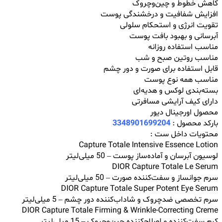
کاهش خطوط و چین‌وچروک
افزایش شفافیت و درخشندگی پوست
تقویت انرژی و استحکام سلولی
آبرسانی و بهبود بافت پوست
مناسب استفاده روزانه
مناسب روتین صبح و شب
قابل استفاده برای صورت و دور چشم
مناسب همه نوع پوست
بسته‌بندی لوکس و هدیه‌ای
دارای کیف آرایشی مسافرتی
محصول اورجینال دیور
بارکد محصول :
3348901699204
محتویات داخل ست :
Capture Totale Intensive Essence Lotion
لوسیون آبرسان و آماده‌ساز پوست – 50 میلی‌لیتر
DIOR Capture Totale Le Serum
سرم جوانساز و سفت‌کننده صورت – 50 میلی‌لیتر
DIOR Capture Totale Super Potent Eye Serum
سرم تخصصی ضدچروک و شاداب‌کننده دور چشم – 5 میلی‌لیتر
DIOR Capture Totale Firming & Wrinkle-Correcting Creme
کرم سفت‌کننده و اصلاح‌کننده چین‌وچروک – 15 میلی‌لیتر