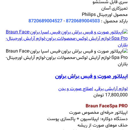
سری قابل شستشو
تمیزکاری آسان
محصول اورجینال Philips
بارکد محصول :
8720689004503
-
8720689004527
اپیلاتور صورت و فیس براش براون
لوازم آرایشی برقی
,
اصلاح صورت و بدن
17,800,000
تومان
Braun FaceSpa PRO
اپیلاتور حرفه‌ای مخصوص صورت
دستگاه دوکاره: اپیلاسیون + پاکسازی پوست
حذف موهای صورت از ریشه