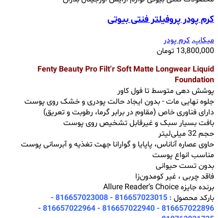
کرم پودر پروفیلتر فنتی بیوتی
میکاپ
,
کرم پودر
13,800,000
تومان
Fenty Beauty Pro Filt’r Soft Matte Longwear Liquid
Foundation
پوشش دهی متوسط تا فول کاور
جلوه نهایی مات - بدون ایجاد حالت پودری و خشک روی پوست
دارای فناوری خاص (مقاوم در برابر گرما، رطوبت و تعریق)
بافت بسیار سبک و غیرقابل تشخیص روی پوست
حجم 32 میلی‌لیتر
حاوی عصاره آناناس، پاپایا و گوارانا جهت تغذیه و آبرسانی پوست
مناسب انواع پوست
بدون تست حیوانی
فاقد چربی ، غیر کومدون‌زا
برنده جایزه Allure Reader’s Choice
بارکد محصول
: 816657023015 - 816657023008 -
816657022896 - 816657022940 - 816657022964 -