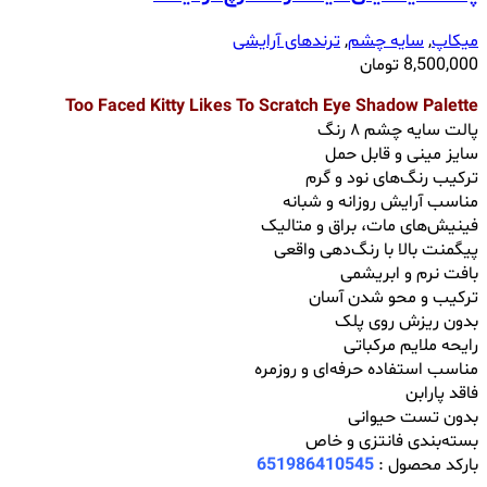
میکاپ
,
سایه چشم
,
ترندهای آرایشی
8,500,000
تومان
Too Faced Kitty Likes To Scratch Eye Shadow Palette
پالت سایه چشم ۸ رنگ
سایز مینی و قابل حمل
ترکیب رنگ‌های نود و گرم
مناسب آرایش روزانه و شبانه
فینیش‌های مات، براق و متالیک
پیگمنت بالا با رنگ‌دهی واقعی
بافت نرم و ابریشمی
ترکیب و محو شدن آسان
بدون ریزش روی پلک
رایحه ملایم مرکباتی
مناسب استفاده حرفه‌ای و روزمره
فاقد پارابن
بدون تست حیوانی
بسته‌بندی فانتزی و خاص
بارکد محصول :
651986410545