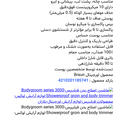
مناسب چانه، پشت لب، پیشانی و ابرو
دارای 10 میکروپینست فوق‌دقیق
حذف موهای بسیار کوتاه (0.5 میلی‌متر)
پوستی صاف تا 4 هفته
برس پاکسازی با میکرو نوسان
پاکسازی تا 6 برابر مؤثرتر از شستشوی دستی
مناسب پوست حساس
طراحی باریک و کنترل دقیق
قابل استفاده به‌صورت خشک و مرطوب
100٪ ضدآب، مناسب حمام
باتری قابل شارژ داخلی
تا 90 دقیقه شارژدهی
تست‌شده توسط متخصصین پوست
محصول اورجینال Braun
بارکد محصول :
4210201185741