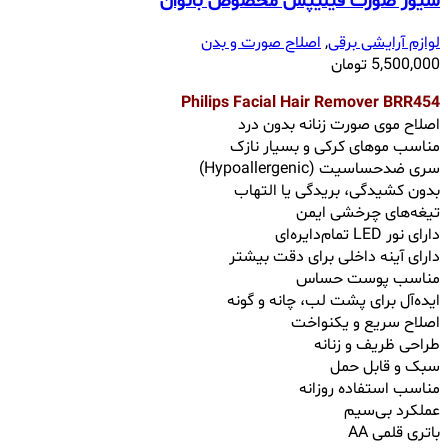
شیور صورت فیلیپس مخصوص بانوان
لوازم آرایشی برقی
,
اصلاح صورت و بدن
5,500,000
تومان
Philips Facial Hair Remover BRR454
اصلاح موی صورت زنانه بدون درد
مناسب موهای کرکی و بسیار نازک
سری ضدحساسیت (Hypoallergenic)
بدون کشیدگی، بریدگی یا التهاب
تیغه‌های چرخشی ایمن
دارای نور LED تمام‌دایره‌ای
دارای آینه داخلی برای دقت بیشتر
مناسب پوست حساس
ایده‌آل برای پشت لب، چانه و گونه
اصلاح سریع و یکنواخت
طراحی ظریف و زنانه
سبک و قابل حمل
مناسب استفاده روزانه
عملکرد بی‌سیم
باتری قلمی AA