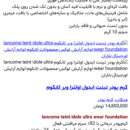
پیگمنت بسیار غنی با قابلیت رنگ‌دهی فوری
بافت کره‌ای و نرم با قابلیت فید آسان و بدون لک شدن روی پلک
شامل فینیش‌های مات، متالیک و سایه‌های اختصاصی با بافت مرمری
(ابر و بادی)
بدون تست حیوانی و فاقد پارابن
حجم 10 گرم
کرم پودر تینت ایدول اولترا ویر لانکوم
میکاپ
,
کرم پودر
14,800,000
تومان
lancome teint idole ultra wear foundation
کرم‌پودر درمانی با 82٪ سرم مراقبتی فعال
حاوی هیالورونیک اسید برای آبرسانی عمقی 24 ساعته