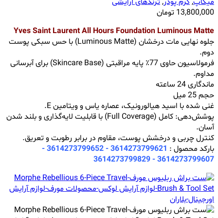
میکاپ
,
کرم پودر
,
ترندهای آرایشی
13,800,000
تومان
Yves Saint Laurent All Hours Foundation Luminous Matte
جلوه نهایی مات درخشان (Luminous Matte) با حس سبکی پوست
دوم.
فرمولاسیون حاوی 77٪ پایه مراقبتی (Skincare Base) برای آبرسانی
مداوم.
ماندگاری 24 ساعته
حجم 25 میل
غنی شده با اسید هیالورونیک، عصاره یاس و ویتامین E.
پوشش‌دهی: کامل (Full Coverage) با قابلیت لایه‌گذاری و بلند شدن
آسان.
کنترل چربی و درخشش پوست، مقاوم در برابر رطوبت و تعریق.
بارکد محصول :
3614273799621 - 3614273799652 -
3614273799829
3614273799607 -