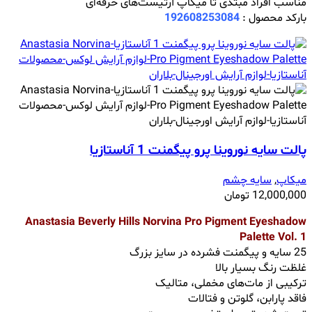
مناسب افراد مبتدی تا میکاپ آرتیست‌های حرفه‌ای
بارکد محصول :
192608253084
پالت سایه نوروینا پرو پیگمنت 1 آناستازیا
میکاپ
,
سایه چشم
12,000,000
تومان
Anastasia Beverly Hills Norvina Pro Pigment Eyeshadow
Palette Vol. 1
25 سایه و پیگمنت فشرده در سایز بزرگ
غلظت رنگ بسیار بالا
ترکیبی از مات‌های مخملی، متالیک
فاقد پارابن، گلوتن و فتالات