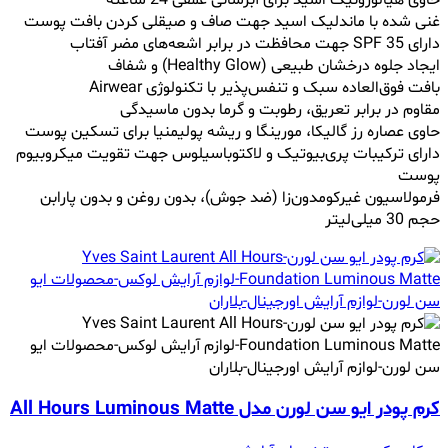
غنی شده با ماندلیک اسید جهت صاف و صیقلی کردن بافت پوست
دارای SPF 35 جهت محافظت در برابر اشعه‌های مضر آفتاب
ایجاد جلوه درخشان طبیعی (Healthy Glow) و شفاف
بافت فوق‌العاده سبک و تنفس‌پذیر با تکنولوژی Airwear
مقاوم در برابر تعریق، رطوبت و گرما بدون ماسیدگی
حاوی عصاره رز گالیکا، مورینگا و ریشه پولیمنیا برای تسکین پوست
دارای ترکیبات پری‌بیوتیک و لاکتوباسیلوس جهت تقویت میکروبیوم
پوست
فرمولاسیون غیرکومدون‌زا (ضد جوش)، بدون روغن و بدون پارابن
حجم 30 میلی‌لیتر
کرم پودر ایو سن لورن مدل All Hours Luminous Matte