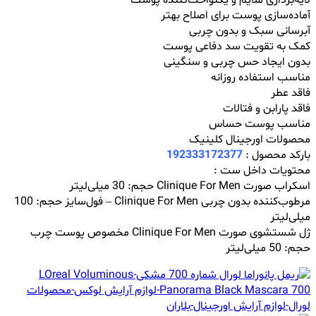
لایه‌برداری ملایم و یکنواخت‌کننده پوست
آماده‌سازی پوست برای اصلاح بهتر
آبرسانی سبک و بدون چربی
کمک به تقویت سد دفاعی پوست
بدون ایجاد حس چربی و سنگینی
مناسب استفاده روزانه
فاقد عطر
فاقد پارابن و فتالات
مناسب پوست حساس
محصولات اورجینال کلینیک
بارکد محصول :
192333172377
محتویات داخل ست :
اسکراب صورت Clinique For Men حجم: 30 میلی‌لیتر
مرطوب‌کننده بدون چربی Clinique For Men – فول‌سایز حجم: 100
میلی‌لیتر
ژل شستشوی صورت Clinique For Men مخصوص پوست چرب
حجم: 50 میلی‌لیتر