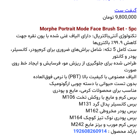
گیفت ست
9,800,000
تومان
Morphe Portrait Mode Face Brush Set - 5pc
تکنولوژی آنتی‌باکتریال: دارای الیاف غنی شده با یون نقره جهت
کاهش ۹۹.۹٪ باکتری‌ها
ست کامل 5 تکه: شامل براش‌های ضروری برای کرم‌پودر، کانسیلر،
پودر و کانتور
طراحی شده برای جلوگیری از ریزش مو، فرسایش و ایجاد خط روی
صورت
الیاف مصنوعی با کیفیت بالا (PBT) با نرمی فوق‌العاده
بدون تست حیوانی با دسته چوبی ارگونومیک
مناسب برای محصولات کرمی، مایع و پودری
برس کرم و مایع با روکش تخت M106
برس کانسیلر پدال گرد M131
برس پودر مخروطی M162
برس پودری نوک تیز کوچک M164
برس کرم مورب و برنز مایع M242
بارکد محصول :
192608260914