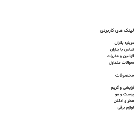
لینک های کاربردی
درباره بلاران
تماس با بلاران
قوانین و مقررات
سوالات متداول
محصولات
آرایشی و گریم
پوست و مو
عطر و ادکلن
لوازم برقی
کلیه حقوق برای سایت آذینو محفوظ بوده و هرگونه کپی برداری غیرمجاز می باشد.
طراحی سایت و سئو توسط ققنوس پارس