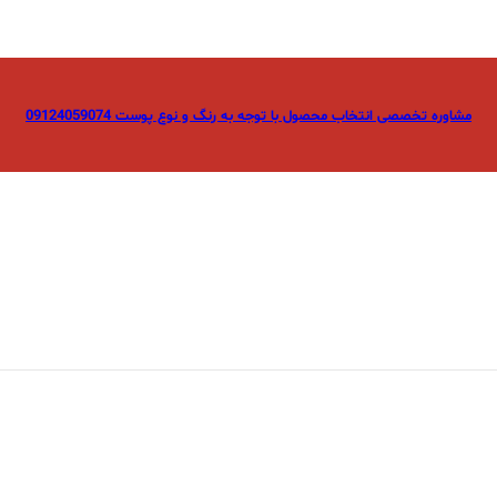
مشاوره تخصصی انتخاب محصول با توجه به رنگ و نوع پوست 09124059074