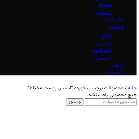
سشوار
0 محصول
عطر و ادکلن
0 محصول
ادکلن
0 محصول
ادوپرفیوم
0 محصول
بایگانی
14 محصول
خانه
/
محصولات برچسب خورده “اسنس پوست مختلط”
هیچ محصولی یافت نشد.
جستجو