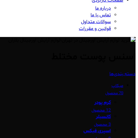
صفحات کاربردی
درباره ما
تماس با ما
سوالات متداول
قوانین و مقررات
اسنس پوست مختلط
دسته بندی‌ها
میکاپ
70 محصول
کرم پودر
12 محصول
کانسیلر
3 محصول
اسپری فیکس