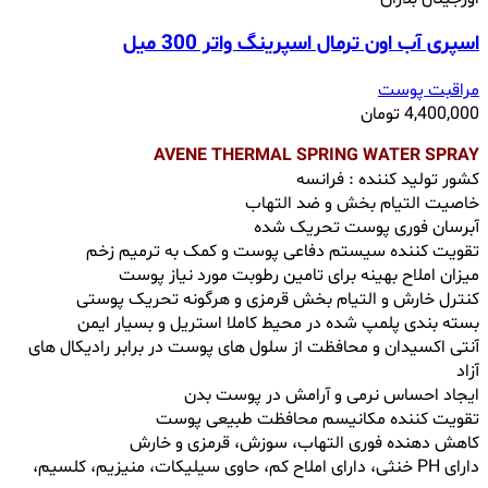
اسپری آب اون ترمال اسپرینگ واتر 300 میل
مراقبت پوست
4,400,000
تومان
AVENE THERMAL SPRING WATER SPRAY
کشور تولید کننده : فرانسه
خاصیت التیام بخش و ضد التهاب
آبرسان فوری پوست تحریک شده
تقویت کننده سیستم دفاعی پوست و کمک به ترمیم زخم
میزان املاح بهینه برای تامین رطوبت مورد نیاز پوست
کنترل خارش و التیام بخش قرمزی و هرگونه تحریک پوستی
بسته بندی پلمپ شده در محیط کاملا استریل و بسیار ایمن
آنتی اکسیدان و محافظت از سلول های پوست در برابر رادیکال های
آزاد
ایجاد احساس نرمی و آرامش در پوست بدن
تقویت کننده مکانیسم محافظت طبیعی پوست
کاهش دهنده فوری التهاب، سوزش، قرمزی و خارش
دارای PH خنثی، دارای املاح کم، حاوی سیلیکات، منیزیم، کلسیم،