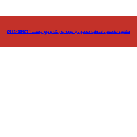
مشاوره تخصصی انتخاب محصول با توجه به رنگ و نوع پوست 09124059074