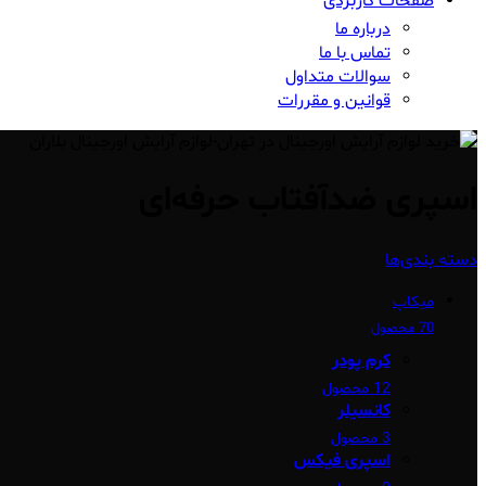
صفحات کاربردی
درباره ما
تماس با ما
سوالات متداول
قوانین و مقررات
اسپری ضدآفتاب حرفه‌ای
دسته بندی‌ها
میکاپ
70 محصول
کرم پودر
12 محصول
کانسیلر
3 محصول
اسپری فیکس