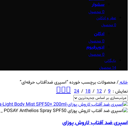
سشوار
0 محصول
عطر و ادکلن
0 محصول
ادکلن
0 محصول
ادوپرفیوم
0 محصول
بایگانی
14 محصول
خانه
/
محصولات برچسب خورده “اسپری ضدآفتاب حرفه‌ای”
نمایش
9
12
18
24
اسپری ضد آفتاب لاروش پوزای