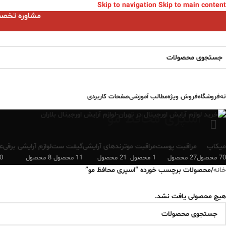
Skip to navigation
Skip to main content
مشاوره تخصصی ا
نه
فروشگاه
فروش ویژه
مطالب آموزشی
صفحات کاربردی
اسپری محافظ مو
میکاپ
مراقبت پوست
مراقبت مو
ترندهای آرایشی
گیفت ست
لوازم آرایشی برقی
ع
70 محصول
27 محصول
1 محصول
21 محصول
11 محصول
8 محصول
0 محصو
خانه
/
محصولات برچسب خورده “اسپری محافظ مو”
هیچ محصولی یافت نشد.