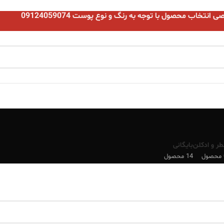
نتخاب محصول با توجه به رنگ و نوع پوست 09124059074
طر و ادکلن
بایگانی
ل
14 محصول