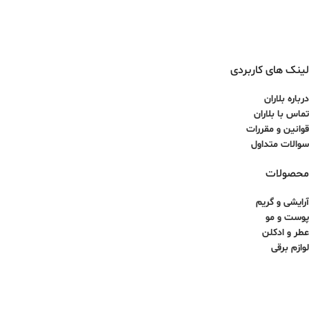
لینک های کاربردی
درباره بلاران
تماس با بلاران
قوانین و مقررات
سوالات متداول
محصولات
آرایشی و گریم
پوست و مو
عطر و ادکلن
لوازم برقی
کلیه حقوق برای سایت آذینو محفوظ بوده و هرگونه کپی برداری غیرمجاز می باشد.
طراحی سایت و سئو توسط ققنوس پارس