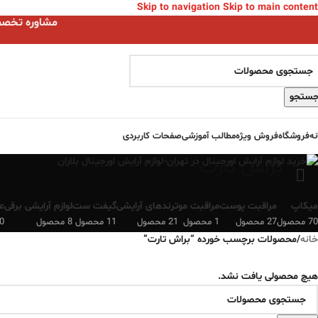
Skip to navigation
Skip to main content
مشاوره تخصصی ا
ستجو
نه
فروشگاه
فروش ویژه
مطالب آموزشی
صفحات کاربردی
براش تارت
میکاپ
مراقبت پوست
مراقبت مو
ترندهای آرایشی
گیفت ست
لوازم آرایشی برقی
ع
70 محصول
27 محصول
1 محصول
21 محصول
11 محصول
8 محصول
0 محصو
خانه
/
محصولات برچسب خورده “براش تارت”
هیچ محصولی یافت نشد.