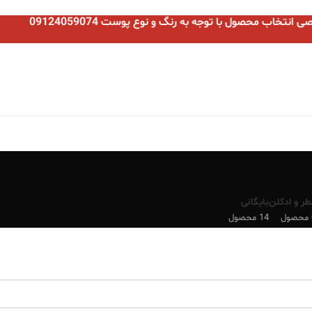
نتخاب محصول با توجه به رنگ و نوع پوست 09124059074
طر و ادکلن
بایگانی
ل
14 محصول