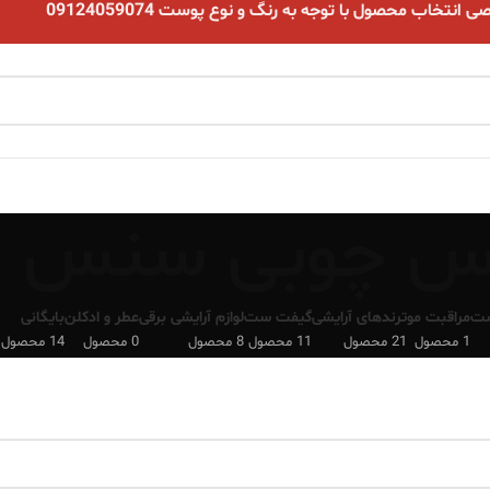
نتخاب محصول با توجه به رنگ و نوع پوست 09124059074
س چوبی سنس
ست
مراقبت مو
ترندهای آرایشی
گیفت ست
لوازم آرایشی برقی
عطر و ادکلن
بایگانی
1 محصول
21 محصول
11 محصول
8 محصول
0 محصول
14 محصول