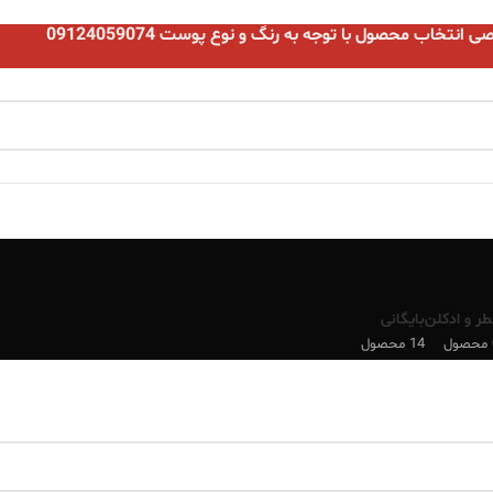
نتخاب محصول با توجه به رنگ و نوع پوست 09124059074
طر و ادکلن
بایگانی
ل
14 محصول