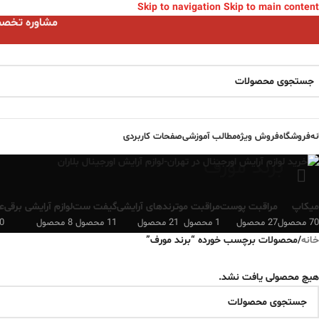
Skip to navigation
Skip to main content
مشاوره تخصصی ا
نه
فروشگاه
فروش ویژه
مطالب آموزشی
صفحات کاربردی
برند مورف
میکاپ
مراقبت پوست
مراقبت مو
ترندهای آرایشی
گیفت ست
لوازم آرایشی برقی
ع
70 محصول
27 محصول
1 محصول
21 محصول
11 محصول
8 محصول
0 محصو
خانه
/
محصولات برچسب خورده “برند مورف”
هیچ محصولی یافت نشد.