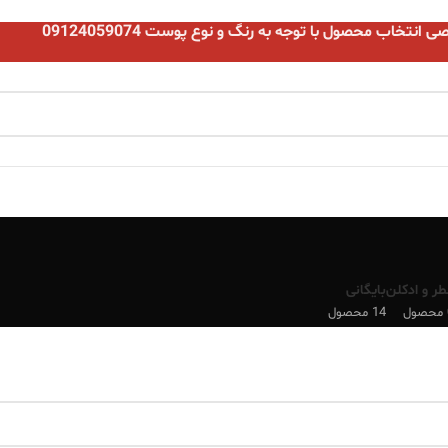
نتخاب محصول با توجه به رنگ و نوع پوست 09124059074
طر و ادکلن
بایگانی
ل
14 محصول