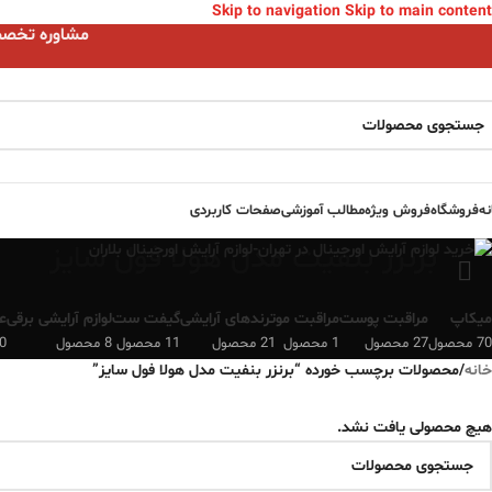
Skip to navigation
Skip to main content
مشاوره تخصصی ا
نه
فروشگاه
فروش ویژه
مطالب آموزشی
صفحات کاربردی
برنزر بنفیت مدل هولا فول سایز
میکاپ
مراقبت پوست
مراقبت مو
ترندهای آرایشی
گیفت ست
لوازم آرایشی برقی
ع
70 محصول
27 محصول
1 محصول
21 محصول
11 محصول
8 محصول
0 محصو
خانه
/
محصولات برچسب خورده “برنزر بنفیت مدل هولا فول سایز”
هیچ محصولی یافت نشد.