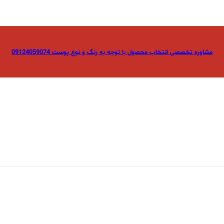
مشاوره تخصصی انتخاب محصول با توجه به رنگ و نوع پوست 09124059074