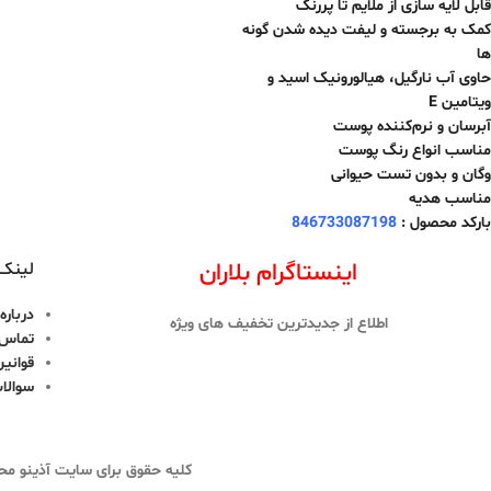
قابل لایه سازی از ملایم تا پررنگ
کمک به برجسته و لیفت دیده شدن گونه
ها
حاوی آب نارگیل، هیالورونیک اسید و
ویتامین E
آبرسان و نرم‌کننده پوست
مناسب انواع رنگ پوست
وگان و بدون تست حیوانی
مناسب هدیه
بارکد محصول :
846733087198
اینستاگرام بلاران
لینک 
درباره 
اطلاع از جدیدترین تخفیف های ویژه
تماس ب
قوانین
سوالا
کلیه حقوق برای سایت آذینو محف