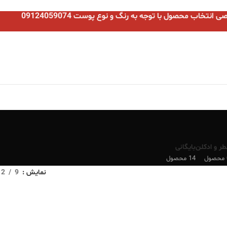
نتخاب محصول با توجه به رنگ و نوع پوست 09124059074
طر و ادکلن
بایگانی
ل
14 محصول
نمایش
9
12