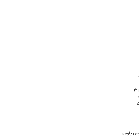
یم
ن
وس پارس