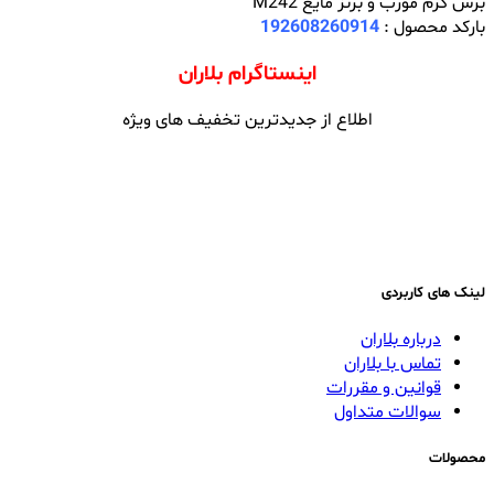
برس کرم مورب و برنز مایع M242
بارکد محصول :
192608260914
اینستاگرام بلاران
اطلاع از جدیدترین تخفیف های ویژه
لینک های کاربردی
درباره بلاران
تماس با بلاران
قوانین و مقررات
سوالات متداول
محصولات