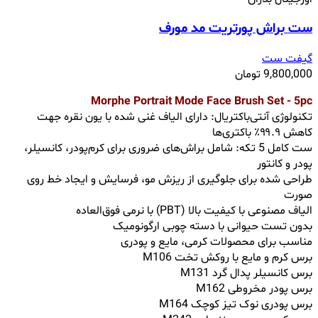
ست براش پورتریت مد مورف
گیفت ست
9,800,000
تومان
Morphe Portrait Mode Face Brush Set - 5pc
تکنولوژی آنتی‌باکتریال: دارای الیاف غنی شده با یون نقره جهت
کاهش ۹۹.۹٪ باکتری‌ها
ست کامل 5 تکه: شامل براش‌های ضروری برای کرم‌پودر، کانسیلر،
پودر و کانتور
طراحی شده برای جلوگیری از ریزش مو، فرسایش و ایجاد خط روی
صورت
الیاف مصنوعی با کیفیت بالا (PBT) با نرمی فوق‌العاده
بدون تست حیوانی با دسته چوبی ارگونومیک
مناسب برای محصولات کرمی، مایع و پودری
برس کرم و مایع با روکش تخت M106
برس کانسیلر پدال گرد M131
برس پودر مخروطی M162
برس پودری نوک تیز کوچک M164