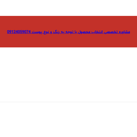
مشاوره تخصصی انتخاب محصول با توجه به رنگ و نوع پوست 09124059074