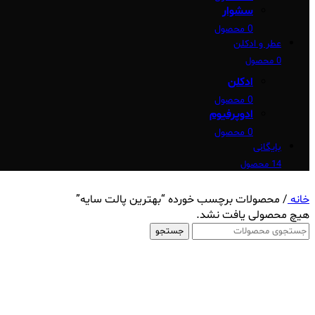
سشوار
0 محصول
عطر و ادکلن
0 محصول
ادکلن
0 محصول
ادوپرفیوم
0 محصول
بایگانی
14 محصول
خانه
/
محصولات برچسب خورده “بهترین پالت سایه”
هیچ محصولی یافت نشد.
جستجو