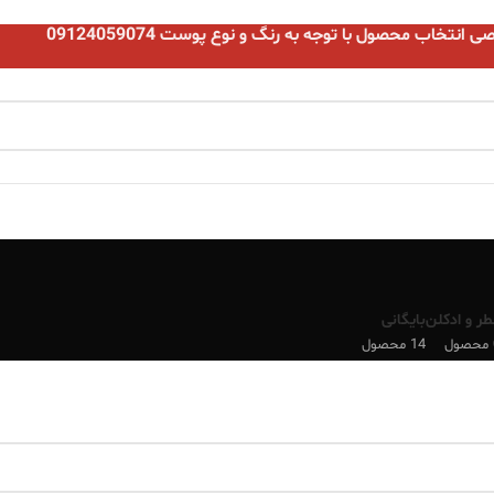
نتخاب محصول با توجه به رنگ و نوع پوست 09124059074
طر و ادکلن
بایگانی
ل
14 محصول