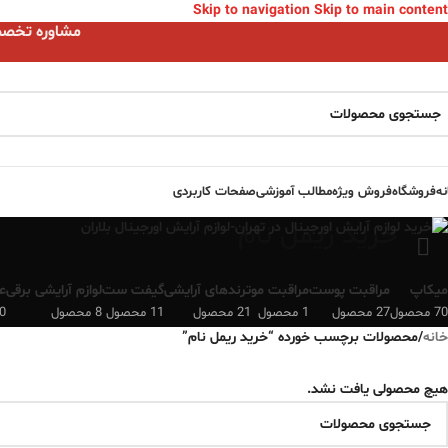
Skip to navigation
Skip to main content
مشاوره تخصصی ا
نه
فروشگاه
فروش ویژه
مطالب آموزشی
صفحات کاربردی
خرید ریمل نام
میکاپ
مراقبت پوست
مراقبت مو
ترندهای آرایشی
گیفت ست
لوازم آرایشی برقی
ع
70 محصول
27 محصول
1 محصول
21 محصول
11 محصول
8 محصول
0 محصو
خانه
/
محصولات برچسب خورده “خرید ریمل نام”
هیچ محصولی یافت نشد.