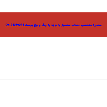
مشاوره تخصصی انتخاب محصول با توجه به رنگ و نوع پوست 09124059074