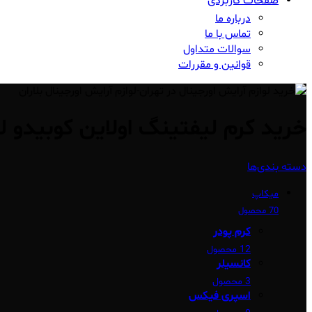
صفحات کاربردی
درباره ما
تماس با ما
سوالات متداول
قوانین و مقررات
خرید کرم لیفتینگ اولاین کوبیدو 
دسته بندی‌ها
میکاپ
70 محصول
کرم پودر
12 محصول
کانسیلر
3 محصول
اسپری فیکس