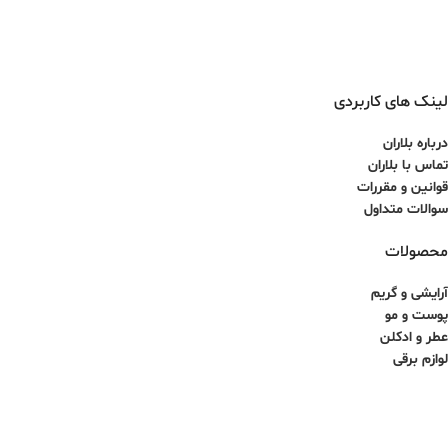
لینک های کاربردی
درباره بلاران
تماس با بلاران
قوانین و مقررات
سوالات متداول
محصولات
آرایشی و گریم
پوست و مو
عطر و ادکلن
لوازم برقی
کلیه حقوق برای سایت آذینو محفوظ بوده و هرگونه کپی برداری غیرمجاز می باشد.
طراحی سایت و سئو توسط ققنوس پارس