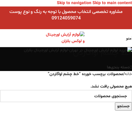
Skip to navigation
Skip to main content
مشاوره تخصصی انتخاب محصول با توجه به رنگ و نوع پوست
09124059074
منو
خط چشم اواگاردن
دسته بندی‌ها
خانه
/
محصولات برچسب خورده “خط چشم اواگاردن”
هیچ محصولی یافت نشد.
جستجو