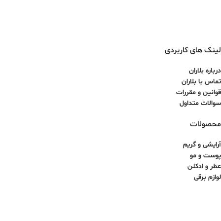
لینک های کاربردی
درباره بلاران
تماس با بلاران
قوانین و مقررات
سوالات متداول
محصولات
آرایشی و گریم
پوست و مو
عطر و ادکلن
لوازم برقی
کلیه حقوق برای سایت آذینو محفوظ بوده و هرگونه کپی برداری غیرمجاز می باشد.
طراحی سایت و سئو توسط ققنوس پارس