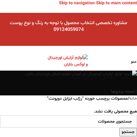
Skip to navigation
Skip to main content
مشاوره تخصصی انتخاب محصول با توجه به رنگ و نوع پوست
09124059074
منو
رژلب ایزابل دوپونت
دسته بندی‌ها
خانه
/
محصولات برچسب خورده “رژلب ایزابل دوپونت”
هیچ محصولی یافت نشد.
جستجو