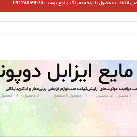
نتخاب محصول با توجه به رنگ و نوع پوست 09124059074
مایع ایزابل دوپو
ست
مراقبت مو
ترندهای آرایشی
گیفت ست
لوازم آرایشی برقی
عطر و ادکلن
بایگانی
1 محصول
21 محصول
11 محصول
8 محصول
0 محصول
14 محصول