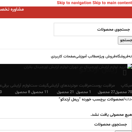
Skip to navigation
Skip to main content
مشاوره تخصصی ا
ستجو
نه
فروشگاه
فروش ویژه
مطالب آموزشی
صفحات کاربردی
ریمل آرتدکو
میکاپ
مراقبت پوست
مراقبت مو
ترندهای آرایشی
گیفت ست
لوازم آرایشی برقی
ع
70 محصول
27 محصول
1 محصول
21 محصول
11 محصول
8 محصول
0 محصو
خانه
/
محصولات برچسب خورده “ریمل آرتدکو”
هیچ محصولی یافت نشد.