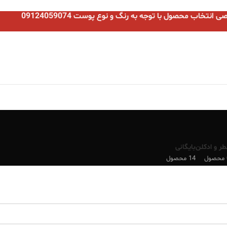
نتخاب محصول با توجه به رنگ و نوع پوست 09124059074
طر و ادکلن
بایگانی
ل
14 محصول