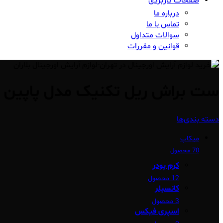
صفحات کاربردی
درباره ما
تماس با ما
سوالات متداول
قوانین و مقررات
ست براش ریل تکنیک مدل پاپین 
دسته بندی‌ها
میکاپ
70 محصول
کرم پودر
12 محصول
کانسیلر
3 محصول
اسپری فیکس