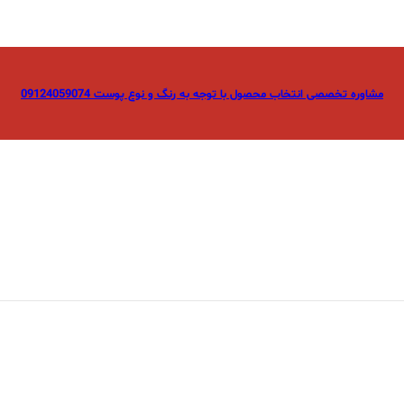
مشاوره تخصصی انتخاب محصول با توجه به رنگ و نوع پوست 09124059074