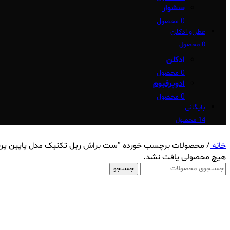
سشوار
0 محصول
عطر و ادکلن
0 محصول
ادکلن
0 محصول
ادوپرفیوم
0 محصول
بایگانی
14 محصول
خانه
/
محصولات برچسب خورده “ست براش ریل تکنیک مدل پاپین پر
هیچ محصولی یافت نشد.
جستجو