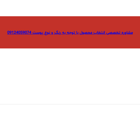
مشاوره تخصصی انتخاب محصول با توجه به رنگ و نوع پوست 09124059074