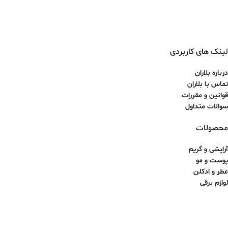
لینک های کاربردی
درباره بلاران
تماس با بلاران
قوانین و مقررات
سوالات متداول
محصولات
آرایشی و گریم
پوست و مو
عطر و ادکلن
لوازم برقی
کلیه حقوق برای سایت آذینو محفوظ بوده و هرگونه کپی برداری غیرمجاز می باشد.
طراحی سایت و سئو توسط ققنوس پارس