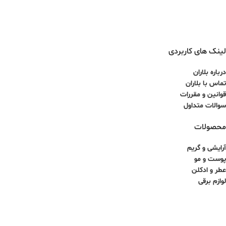
لینک های کاربردی
درباره بلاران
تماس با بلاران
قوانین و مقررات
سوالات متداول
محصولات
آرایشی و گریم
پوست و مو
عطر و ادکلن
لوازم برقی
کلیه حقوق برای سایت آذینو محفوظ بوده و هرگونه کپی برداری غیرمجاز می باشد.
طراحی سایت و سئو توسط ققنوس پارس