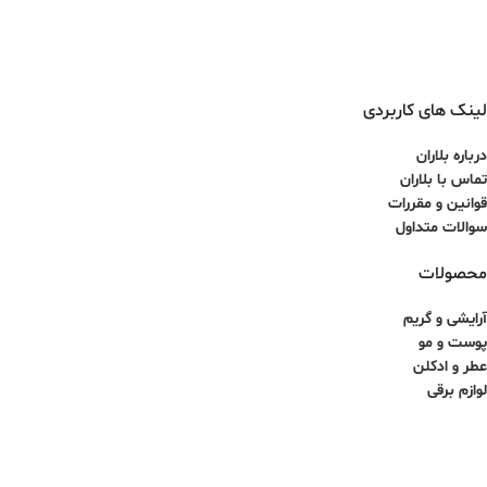
لینک های کاربردی
درباره بلاران
تماس با بلاران
قوانین و مقررات
سوالات متداول
محصولات
آرایشی و گریم
پوست و مو
عطر و ادکلن
لوازم برقی
کلیه حقوق برای سایت آذینو محفوظ بوده و هرگونه کپی برداری غیرمجاز می باشد.
طراحی سایت و سئو توسط ققنوس پارس