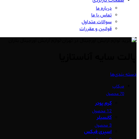
صفحات کاربردی
درباره ما
تماس با ما
سوالات متداول
قوانین و مقررات
پالت سایه آناستازیا
دسته بندی‌ها
میکاپ
70 محصول
کرم پودر
12 محصول
کانسیلر
3 محصول
اسپری فیکس