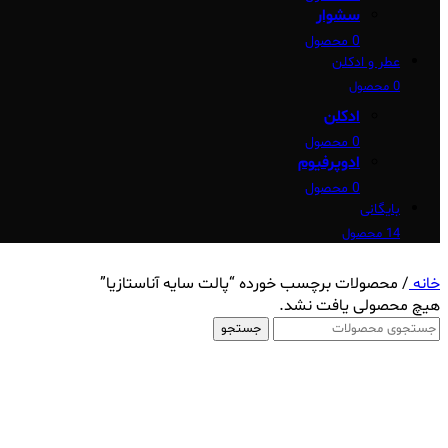
سشوار
0 محصول
عطر و ادکلن
0 محصول
ادکلن
0 محصول
ادوپرفیوم
0 محصول
بایگانی
14 محصول
خانه
/
محصولات برچسب خورده “پالت سایه آناستازیا”
هیچ محصولی یافت نشد.
جستجو