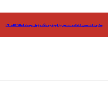
مشاوره تخصصی انتخاب محصول با توجه به رنگ و نوع پوست 09124059074