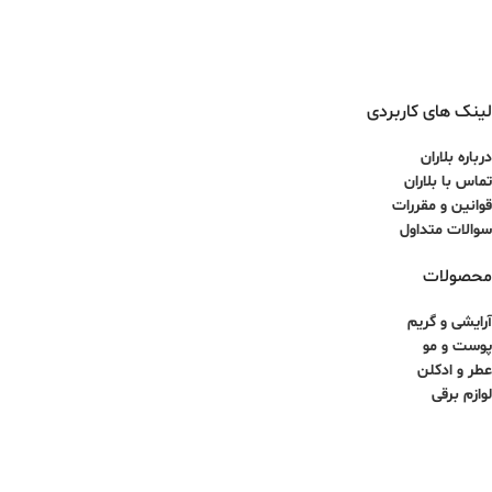
لینک های کاربردی
درباره بلاران
تماس با بلاران
قوانین و مقررات
سوالات متداول
محصولات
آرایشی و گریم
پوست و مو
عطر و ادکلن
لوازم برقی
کلیه حقوق برای سایت آذینو محفوظ بوده و هرگونه کپی برداری غیرمجاز می باشد.
طراحی سایت و سئو توسط ققنوس پارس