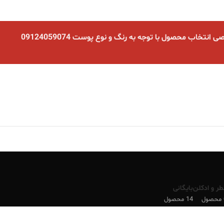
نتخاب محصول با توجه به رنگ و نوع پوست 09124059074
طر و ادکلن
بایگانی
ل
14 محصول