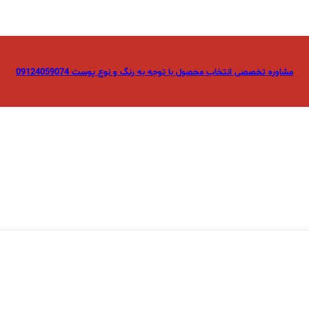
مشاوره تخصصی انتخاب محصول با توجه به رنگ و نوع پوست 09124059074