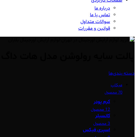
صفحات کاربردی
درباره ما
تماس با ما
سوالات متداول
قوانین و مقررات
پالت سایه رولوشن مدل هات داگ
دسته بندی‌ها
میکاپ
70 محصول
کرم پودر
12 محصول
کانسیلر
3 محصول
اسپری فیکس