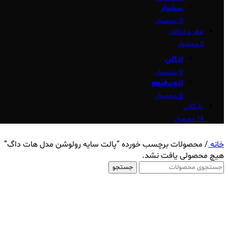
سشوار
0 محصول
عطر و ادکلن
0 محصول
ادکلن
0 محصول
ادوپرفیوم
0 محصول
بایگانی
14 محصول
خانه
/
محصولات برچسب خورده “پالت سایه رولوشن مدل هات داگ”
هیچ محصولی یافت نشد.
جستجو