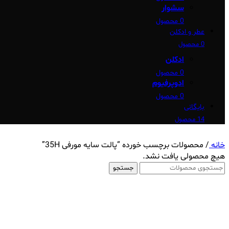
سشوار
0 محصول
عطر و ادکلن
0 محصول
ادکلن
0 محصول
ادوپرفیوم
0 محصول
بایگانی
14 محصول
خانه
/
محصولات برچسب خورده “پالت سایه مورفی 35H”
هیچ محصولی یافت نشد.
جستجو