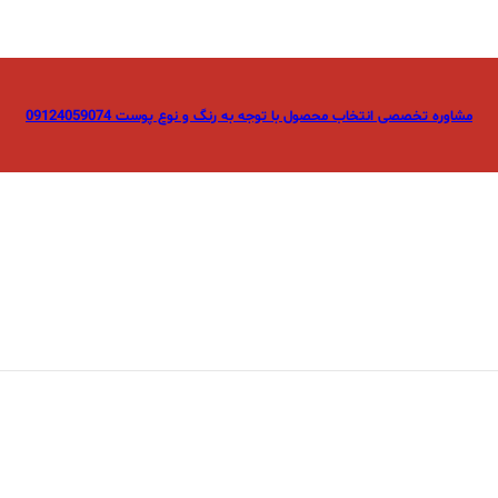
مشاوره تخصصی انتخاب محصول با توجه به رنگ و نوع پوست 09124059074