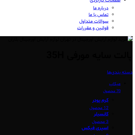
صفحات کاربردی
درباره ما
تماس با ما
سوالات متداول
قوانین و مقررات
پالت سایه مورفی 35H
دسته بندی‌ها
میکاپ
70 محصول
کرم پودر
12 محصول
کانسیلر
3 محصول
اسپری فیکس