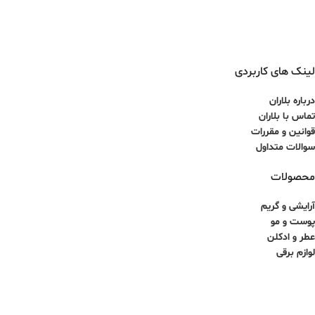
لینک های کاربردی
درباره بلاران
تماس با بلاران
قوانین و مقررات
سوالات متداول
محصولات
آرایشی و گریم
پوست و مو
عطر و ادکلن
لوازم برقی
کلیه حقوق برای سایت آذینو محفوظ بوده و هرگونه کپی برداری غیرمجاز می باشد.
طراحی سایت و سئو توسط ققنوس پارس