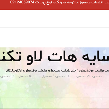
نتخاب محصول با توجه به رنگ و نوع پوست 09124059074
ایه هات لاو تک
ست
مراقبت مو
ترندهای آرایشی
گیفت ست
لوازم آرایشی برقی
عطر و ادکلن
بایگانی
1 محصول
21 محصول
11 محصول
8 محصول
0 محصول
14 محصول