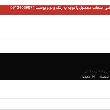
نتخاب محصول با توجه به رنگ و نوع پوست 09124059074
طر و ادکلن
بایگانی
ل
14 محصول