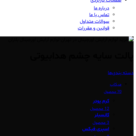
صفحات کاربردی
درباره ما
تماس با ما
سوالات متداول
قوانین و مقررات
پالت سایه چشم هدابیوتی
دسته بندی‌ها
میکاپ
70 محصول
کرم پودر
12 محصول
کانسیلر
3 محصول
اسپری فیکس