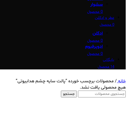
سشوار
0 محصول
عطر و ادکلن
0 محصول
ادکلن
0 محصول
ادوپرفیوم
0 محصول
بایگانی
14 محصول
خانه
/
محصولات برچسب خورده “پالت سایه چشم هدابیوتی”
هیچ محصولی یافت نشد.
جستجو