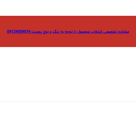
مشاوره تخصصی انتخاب محصول با توجه به رنگ و نوع پوست 09124059074