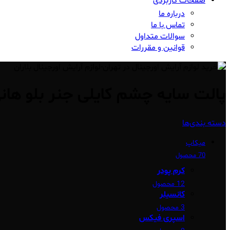
صفحات کاربردی
درباره ما
تماس با ما
سوالات متداول
قوانین و مقررات
پالت سایه چشم کایلی جنر بلو هان
دسته بندی‌ها
میکاپ
70 محصول
کرم پودر
12 محصول
کانسیلر
3 محصول
اسپری فیکس