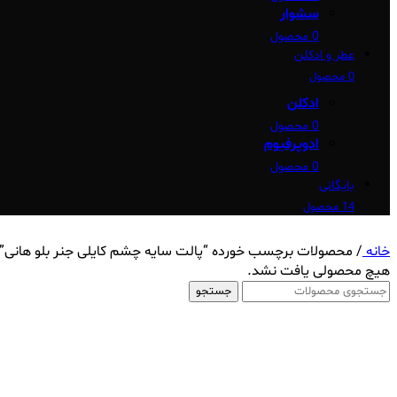
سشوار
0 محصول
عطر و ادکلن
0 محصول
ادکلن
0 محصول
ادوپرفیوم
0 محصول
بایگانی
14 محصول
خانه
/
محصولات برچسب خورده “پالت سایه چشم کایلی جنر بلو هانی”
هیچ محصولی یافت نشد.
جستجو