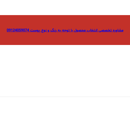
مشاوره تخصصی انتخاب محصول با توجه به رنگ و نوع پوست 09124059074