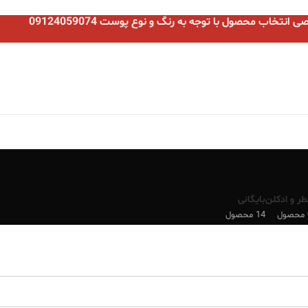
نتخاب محصول با توجه به رنگ و نوع پوست 09124059074
طر و ادکلن
بایگانی
ل
14 محصول