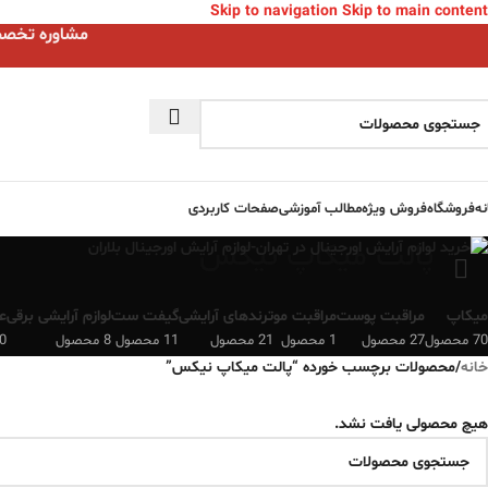
Skip to navigation
Skip to main content
مشاوره تخصصی ا
نه
فروشگاه
فروش ویژه
مطالب آموزشی
صفحات کاربردی
پالت میکاپ نیکس
میکاپ
مراقبت پوست
مراقبت مو
ترندهای آرایشی
گیفت ست
لوازم آرایشی برقی
ع
70 محصول
27 محصول
1 محصول
21 محصول
11 محصول
8 محصول
0 محصو
خانه
/
محصولات برچسب خورده “پالت میکاپ نیکس”
هیچ محصولی یافت نشد.