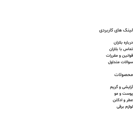
لینک های کاربردی
درباره بلاران
تماس با بلاران
قوانین و مقررات
سوالات متداول
محصولات
آرایشی و گریم
پوست و مو
عطر و ادکلن
لوازم برقی
کلیه حقوق برای سایت آذینو محفوظ بوده و هرگونه کپی برداری غیرمجاز می باشد.
طراحی سایت و سئو توسط ققنوس پارس