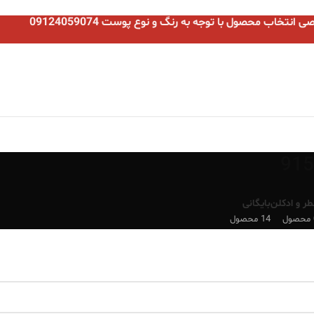
نتخاب محصول با توجه به رنگ و نوع پوست 09124059074
طر و ادکلن
بایگانی
ل
14 محصول