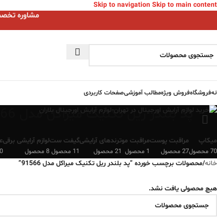
Skip to navigation
Skip to main content
مشاوره تخصصی ا
نه
فروشگاه
فروش ویژه
مطالب آموزشی
صفحات کاربردی
پد بلندر ریل تکنیک میراکل مدل 91566
میکاپ
مراقبت پوست
مراقبت مو
ترندهای آرایشی
گیفت ست
لوازم آرایشی برقی
ع
70 محصول
27 محصول
1 محصول
21 محصول
11 محصول
8 محصول
0 محصو
خانه
/
محصولات برچسب خورده “پد بلندر ریل تکنیک میراکل مدل 91566”
هیچ محصولی یافت نشد.