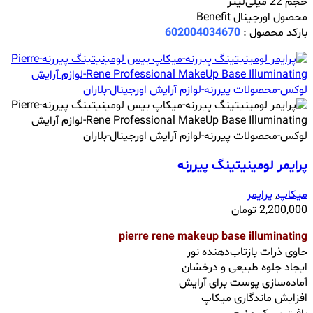
حجم 22 میلی‌لیتر
محصول اورجینال Benefit
بارکد محصول :
602004034670
پرایمر لومینیتینگ پیررنه
میکاپ
,
پرایمر
2,200,000
تومان
pierre rene makeup base illuminating
حاوی ذرات بازتاب‌دهنده نور
ایجاد جلوه طبیعی و درخشان
آماده‌سازی پوست برای آرایش
افزایش ماندگاری میکاپ