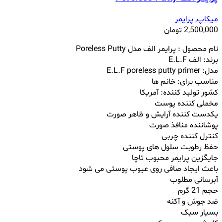
میکاپ
,
پرایمر
2,500,000
تومان
نام محصول : پرایمر الف مدل Poreless Putty
برند: الف E.L.F
مدل: E.L.F poreless putty primer
مناسب برای: خانم ها
کشور تولید کننده: آمریکا
مخملی کننده پوست
یکدست کننده آرایش و ظاهر صورت
پوشاننده منافذ صورت
کنترل کننده چربی
حفظ رطوبت سلول های پوستی
جایگزین پرایمر محبوب تاچا
باعث ایجاد صافی روی عیوب پوستی می شود
آبرسانی مطلوب
حجم 21 گرم
ضد جوش و آکنه
بسیار سبک