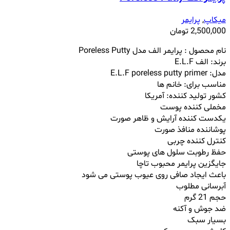
میکاپ
,
پرایمر
2,500,000
تومان
نام محصول : پرایمر الف مدل Poreless Putty
برند: الف E.L.F
مدل: E.L.F poreless putty primer
مناسب برای: خانم ها
کشور تولید کننده: آمریکا
مخملی کننده پوست
یکدست کننده آرایش و ظاهر صورت
پوشاننده منافذ صورت
کنترل کننده چربی
حفظ رطوبت سلول های پوستی
جایگزین پرایمر محبوب تاچا
باعث ایجاد صافی روی عیوب پوستی می شود
آبرسانی مطلوب
حجم 21 گرم
ضد جوش و آکنه
بسیار سبک